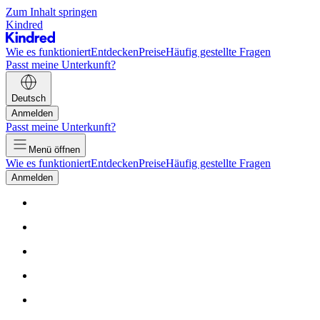
Zum Inhalt springen
Kindred
Wie es funktioniert
Entdecken
Preise
Häufig gestellte Fragen
Passt meine Unterkunft?
Deutsch
Anmelden
Passt meine Unterkunft?
Menü öffnen
Wie es funktioniert
Entdecken
Preise
Häufig gestellte Fragen
Anmelden