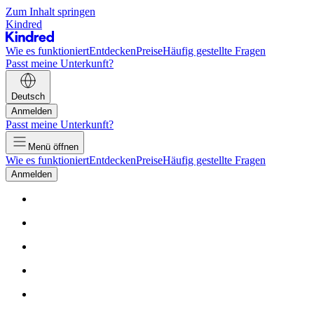
Zum Inhalt springen
Kindred
Wie es funktioniert
Entdecken
Preise
Häufig gestellte Fragen
Passt meine Unterkunft?
Deutsch
Anmelden
Passt meine Unterkunft?
Menü öffnen
Wie es funktioniert
Entdecken
Preise
Häufig gestellte Fragen
Anmelden