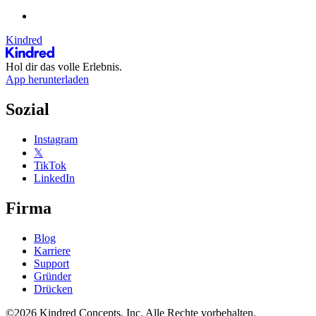
Kindred
Hol dir das volle Erlebnis.
App herunterladen
Sozial
Instagram
𝕏
TikTok
LinkedIn
Firma
Blog
Karriere
Support
Gründer
Drücken
©2026 Kindred Concepts, Inc. Alle Rechte vorbehalten.