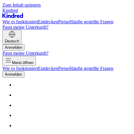
Zum Inhalt springen
Kindred
Wie es funktioniert
Entdecken
Preise
Häufig gestellte Fragen
Passt meine Unterkunft?
Deutsch
Anmelden
Passt meine Unterkunft?
Menü öffnen
Wie es funktioniert
Entdecken
Preise
Häufig gestellte Fragen
Anmelden