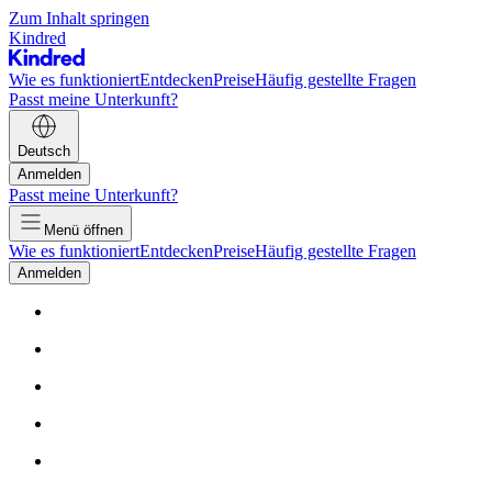
Zum Inhalt springen
Kindred
Wie es funktioniert
Entdecken
Preise
Häufig gestellte Fragen
Passt meine Unterkunft?
Deutsch
Anmelden
Passt meine Unterkunft?
Menü öffnen
Wie es funktioniert
Entdecken
Preise
Häufig gestellte Fragen
Anmelden