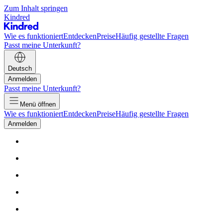
Zum Inhalt springen
Kindred
Wie es funktioniert
Entdecken
Preise
Häufig gestellte Fragen
Passt meine Unterkunft?
Deutsch
Anmelden
Passt meine Unterkunft?
Menü öffnen
Wie es funktioniert
Entdecken
Preise
Häufig gestellte Fragen
Anmelden