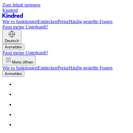
Zum Inhalt springen
Kindred
Wie es funktioniert
Entdecken
Preise
Häufig gestellte Fragen
Passt meine Unterkunft?
Deutsch
Anmelden
Passt meine Unterkunft?
Menü öffnen
Wie es funktioniert
Entdecken
Preise
Häufig gestellte Fragen
Anmelden