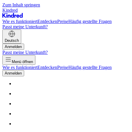
Zum Inhalt springen
Kindred
Wie es funktioniert
Entdecken
Preise
Häufig gestellte Fragen
Passt meine Unterkunft?
Deutsch
Anmelden
Passt meine Unterkunft?
Menü öffnen
Wie es funktioniert
Entdecken
Preise
Häufig gestellte Fragen
Anmelden