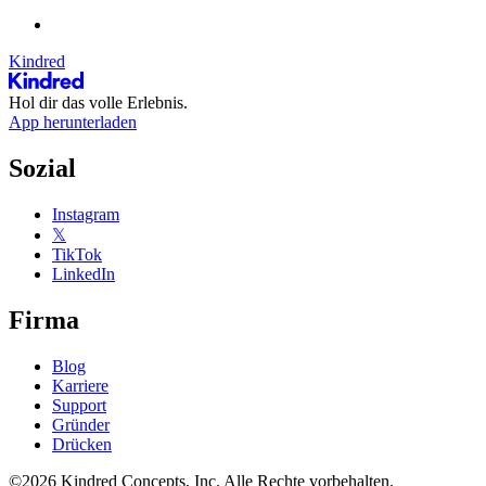
Kindred
Hol dir das volle Erlebnis.
App herunterladen
Sozial
Instagram
𝕏
TikTok
LinkedIn
Firma
Blog
Karriere
Support
Gründer
Drücken
©2026 Kindred Concepts, Inc. Alle Rechte vorbehalten.