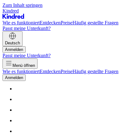
Zum Inhalt springen
Kindred
Wie es funktioniert
Entdecken
Preise
Häufig gestellte Fragen
Passt meine Unterkunft?
Deutsch
Anmelden
Passt meine Unterkunft?
Menü öffnen
Wie es funktioniert
Entdecken
Preise
Häufig gestellte Fragen
Anmelden