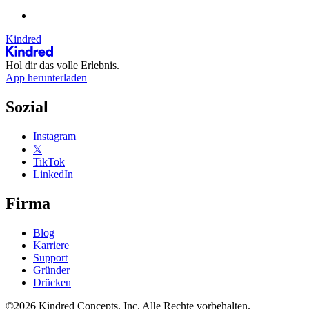
Kindred
Hol dir das volle Erlebnis.
App herunterladen
Sozial
Instagram
𝕏
TikTok
LinkedIn
Firma
Blog
Karriere
Support
Gründer
Drücken
©2026 Kindred Concepts, Inc. Alle Rechte vorbehalten.