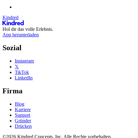
Kindred
Hol dir das volle Erlebnis.
App herunterladen
Sozial
Instagram
𝕏
TikTok
LinkedIn
Firma
Blog
Karriere
Support
Gründer
Drücken
©2026 Kindred Concepts, Inc. Alle Rechte vorbehalten.