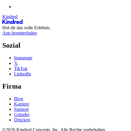
Kindred
Hol dir das volle Erlebnis.
App herunterladen
Sozial
Instagram
𝕏
TikTok
LinkedIn
Firma
Blog
Karriere
Support
Gründer
Drücken
©2026 Kindred Concepts, Inc. Alle Rechte vorbehalten.