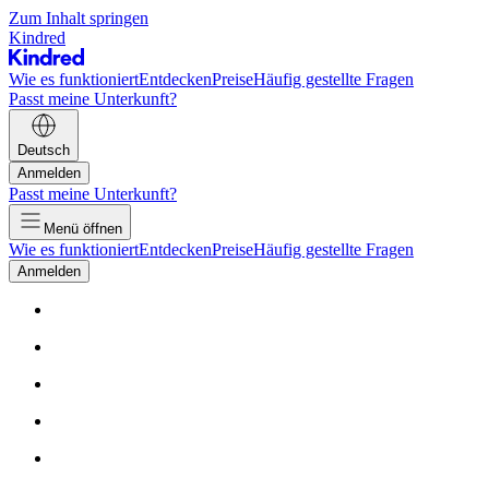
Zum Inhalt springen
Kindred
Wie es funktioniert
Entdecken
Preise
Häufig gestellte Fragen
Passt meine Unterkunft?
Deutsch
Anmelden
Passt meine Unterkunft?
Menü öffnen
Wie es funktioniert
Entdecken
Preise
Häufig gestellte Fragen
Anmelden