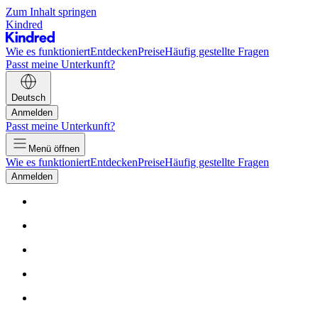
Zum Inhalt springen
Kindred
Wie es funktioniert
Entdecken
Preise
Häufig gestellte Fragen
Passt meine Unterkunft?
Deutsch
Anmelden
Passt meine Unterkunft?
Menü öffnen
Wie es funktioniert
Entdecken
Preise
Häufig gestellte Fragen
Anmelden