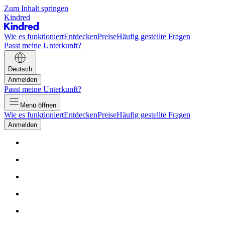
Zum Inhalt springen
Kindred
Wie es funktioniert
Entdecken
Preise
Häufig gestellte Fragen
Passt meine Unterkunft?
Deutsch
Anmelden
Passt meine Unterkunft?
Menü öffnen
Wie es funktioniert
Entdecken
Preise
Häufig gestellte Fragen
Anmelden