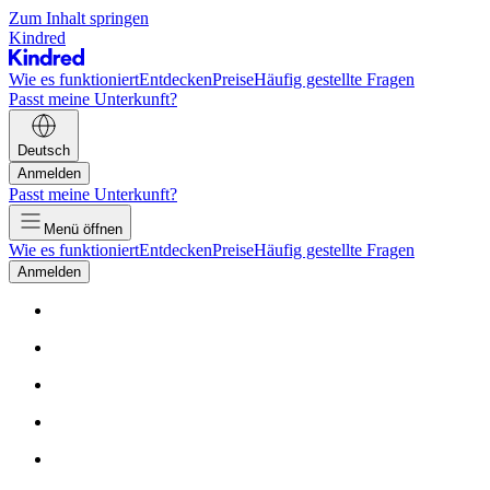
Zum Inhalt springen
Kindred
Wie es funktioniert
Entdecken
Preise
Häufig gestellte Fragen
Passt meine Unterkunft?
Deutsch
Anmelden
Passt meine Unterkunft?
Menü öffnen
Wie es funktioniert
Entdecken
Preise
Häufig gestellte Fragen
Anmelden