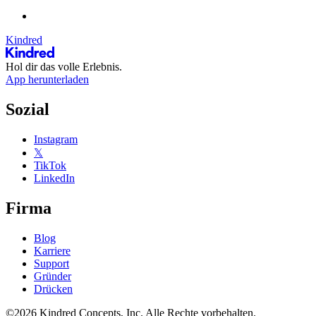
Kindred
Hol dir das volle Erlebnis.
App herunterladen
Sozial
Instagram
𝕏
TikTok
LinkedIn
Firma
Blog
Karriere
Support
Gründer
Drücken
©2026 Kindred Concepts, Inc. Alle Rechte vorbehalten.