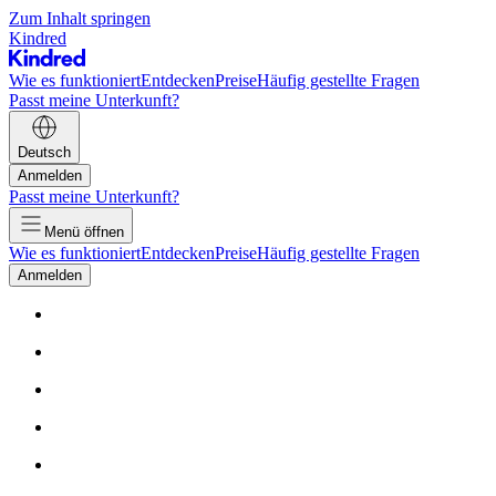
Zum Inhalt springen
Kindred
Wie es funktioniert
Entdecken
Preise
Häufig gestellte Fragen
Passt meine Unterkunft?
Deutsch
Anmelden
Passt meine Unterkunft?
Menü öffnen
Wie es funktioniert
Entdecken
Preise
Häufig gestellte Fragen
Anmelden