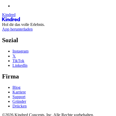
Kindred
Hol dir das volle Erlebnis.
App herunterladen
Sozial
Instagram
𝕏
TikTok
LinkedIn
Firma
Blog
Karriere
Support
Gründer
Drücken
©2026 Kindred Concepts, Inc. Alle Rechte vorbehalten.