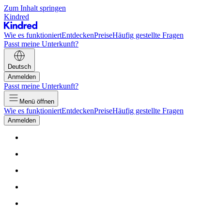
Zum Inhalt springen
Kindred
Wie es funktioniert
Entdecken
Preise
Häufig gestellte Fragen
Passt meine Unterkunft?
Deutsch
Anmelden
Passt meine Unterkunft?
Menü öffnen
Wie es funktioniert
Entdecken
Preise
Häufig gestellte Fragen
Anmelden