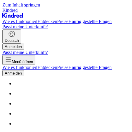
Zum Inhalt springen
Kindred
Wie es funktioniert
Entdecken
Preise
Häufig gestellte Fragen
Passt meine Unterkunft?
Deutsch
Anmelden
Passt meine Unterkunft?
Menü öffnen
Wie es funktioniert
Entdecken
Preise
Häufig gestellte Fragen
Anmelden