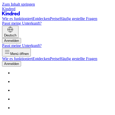
Zum Inhalt springen
Kindred
Wie es funktioniert
Entdecken
Preise
Häufig gestellte Fragen
Passt meine Unterkunft?
Deutsch
Anmelden
Passt meine Unterkunft?
Menü öffnen
Wie es funktioniert
Entdecken
Preise
Häufig gestellte Fragen
Anmelden