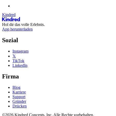
Kindred
Hol dir das volle Erlebnis.
App herunterladen
Sozial
Instagram
𝕏
TikTok
LinkedIn
Firma
Blog
Karriere
Support
Gründer
Drücken
©2026 Kindred Concepts, Inc. Alle Rechte vorbehalten.