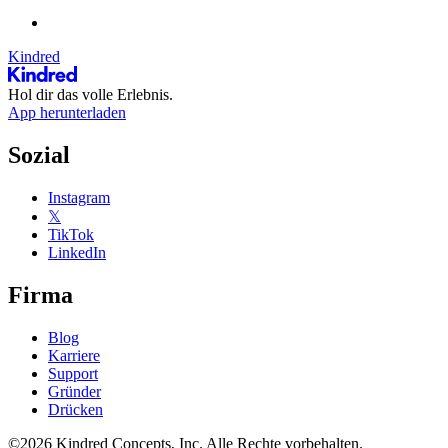
Kindred
Hol dir das volle Erlebnis.
App herunterladen
Sozial
Instagram
𝕏
TikTok
LinkedIn
Firma
Blog
Karriere
Support
Gründer
Drücken
©2026 Kindred Concepts, Inc. Alle Rechte vorbehalten.