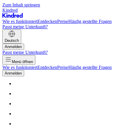
Zum Inhalt springen
Kindred
Wie es funktioniert
Entdecken
Preise
Häufig gestellte Fragen
Passt meine Unterkunft?
Deutsch
Anmelden
Passt meine Unterkunft?
Menü öffnen
Wie es funktioniert
Entdecken
Preise
Häufig gestellte Fragen
Anmelden