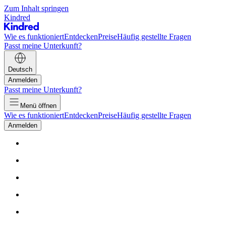
Zum Inhalt springen
Kindred
Wie es funktioniert
Entdecken
Preise
Häufig gestellte Fragen
Passt meine Unterkunft?
Deutsch
Anmelden
Passt meine Unterkunft?
Menü öffnen
Wie es funktioniert
Entdecken
Preise
Häufig gestellte Fragen
Anmelden