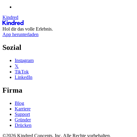
Kindred
Hol dir das volle Erlebnis.
App herunterladen
Sozial
Instagram
𝕏
TikTok
LinkedIn
Firma
Blog
Karriere
Support
Gründer
Drücken
©2026 Kindred Concepts, Inc. Alle Rechte vorbehalten.