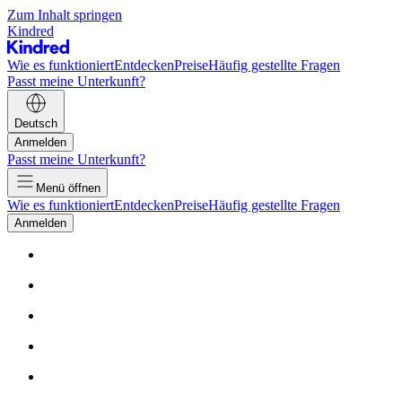
Zum Inhalt springen
Kindred
Wie es funktioniert
Entdecken
Preise
Häufig gestellte Fragen
Passt meine Unterkunft?
Deutsch
Anmelden
Passt meine Unterkunft?
Menü öffnen
Wie es funktioniert
Entdecken
Preise
Häufig gestellte Fragen
Anmelden