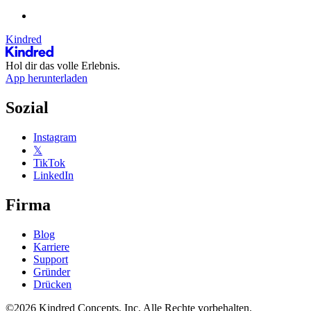
Kindred
Hol dir das volle Erlebnis.
App herunterladen
Sozial
Instagram
𝕏
TikTok
LinkedIn
Firma
Blog
Karriere
Support
Gründer
Drücken
©2026 Kindred Concepts, Inc. Alle Rechte vorbehalten.