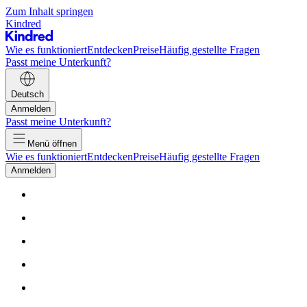
Zum Inhalt springen
Kindred
Wie es funktioniert
Entdecken
Preise
Häufig gestellte Fragen
Passt meine Unterkunft?
Deutsch
Anmelden
Passt meine Unterkunft?
Menü öffnen
Wie es funktioniert
Entdecken
Preise
Häufig gestellte Fragen
Anmelden