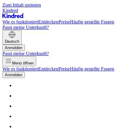
Zum Inhalt springen
Kindred
Wie es funktioniert
Entdecken
Preise
Häufig gestellte Fragen
Passt meine Unterkunft?
Deutsch
Anmelden
Passt meine Unterkunft?
Menü öffnen
Wie es funktioniert
Entdecken
Preise
Häufig gestellte Fragen
Anmelden