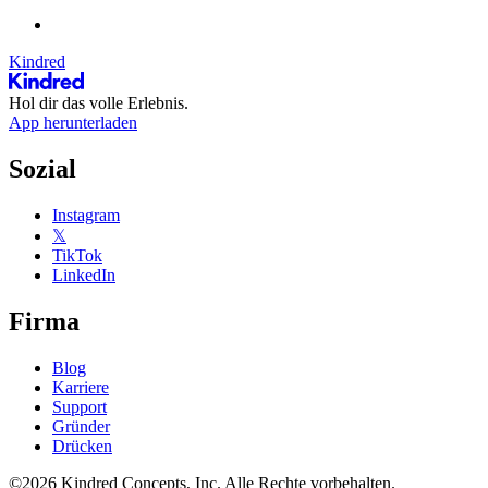
Kindred
Hol dir das volle Erlebnis.
App herunterladen
Sozial
Instagram
𝕏
TikTok
LinkedIn
Firma
Blog
Karriere
Support
Gründer
Drücken
©2026 Kindred Concepts, Inc. Alle Rechte vorbehalten.