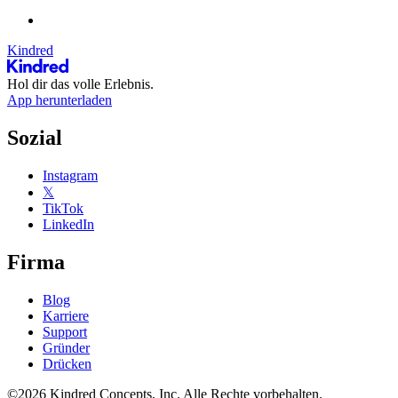
Kindred
Hol dir das volle Erlebnis.
App herunterladen
Sozial
Instagram
𝕏
TikTok
LinkedIn
Firma
Blog
Karriere
Support
Gründer
Drücken
©2026 Kindred Concepts, Inc. Alle Rechte vorbehalten.