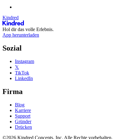
Kindred
Hol dir das volle Erlebnis.
App herunterladen
Sozial
Instagram
𝕏
TikTok
LinkedIn
Firma
Blog
Karriere
Support
Gründer
Drücken
©2026 Kindred Concepts, Inc. Alle Rechte vorbehalten.