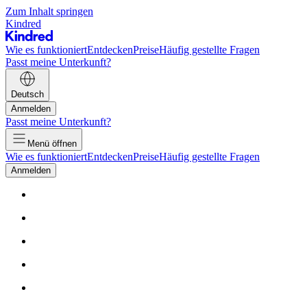
Zum Inhalt springen
Kindred
Wie es funktioniert
Entdecken
Preise
Häufig gestellte Fragen
Passt meine Unterkunft?
Deutsch
Anmelden
Passt meine Unterkunft?
Menü öffnen
Wie es funktioniert
Entdecken
Preise
Häufig gestellte Fragen
Anmelden