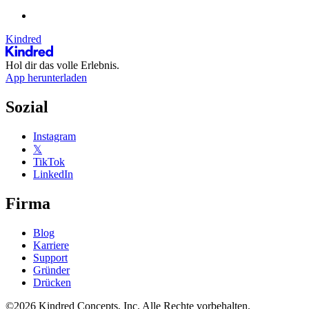
Kindred
Hol dir das volle Erlebnis.
App herunterladen
Sozial
Instagram
𝕏
TikTok
LinkedIn
Firma
Blog
Karriere
Support
Gründer
Drücken
©2026 Kindred Concepts, Inc. Alle Rechte vorbehalten.