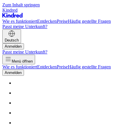
Zum Inhalt springen
Kindred
Wie es funktioniert
Entdecken
Preise
Häufig gestellte Fragen
Passt meine Unterkunft?
Deutsch
Anmelden
Passt meine Unterkunft?
Menü öffnen
Wie es funktioniert
Entdecken
Preise
Häufig gestellte Fragen
Anmelden