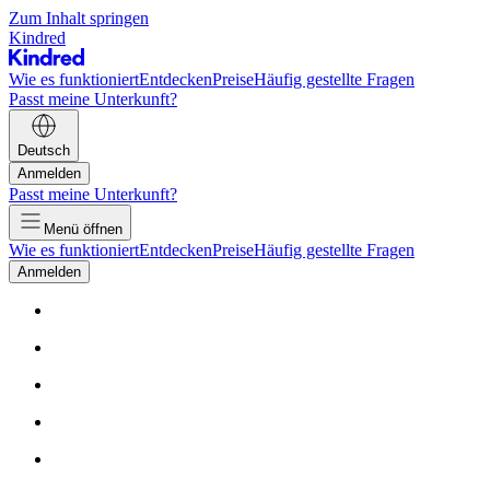
Zum Inhalt springen
Kindred
Wie es funktioniert
Entdecken
Preise
Häufig gestellte Fragen
Passt meine Unterkunft?
Deutsch
Anmelden
Passt meine Unterkunft?
Menü öffnen
Wie es funktioniert
Entdecken
Preise
Häufig gestellte Fragen
Anmelden