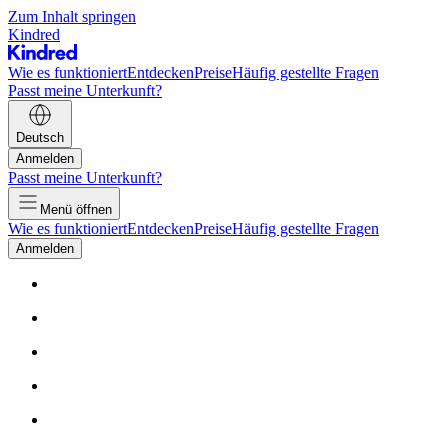
Zum Inhalt springen
Kindred
Wie es funktioniert
Entdecken
Preise
Häufig gestellte Fragen
Passt meine Unterkunft?
Deutsch
Anmelden
Passt meine Unterkunft?
Menü öffnen
Wie es funktioniert
Entdecken
Preise
Häufig gestellte Fragen
Anmelden