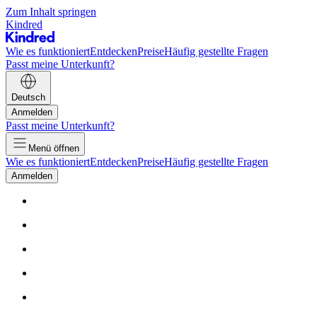
Zum Inhalt springen
Kindred
Wie es funktioniert
Entdecken
Preise
Häufig gestellte Fragen
Passt meine Unterkunft?
Deutsch
Anmelden
Passt meine Unterkunft?
Menü öffnen
Wie es funktioniert
Entdecken
Preise
Häufig gestellte Fragen
Anmelden