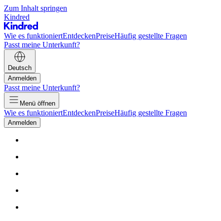
Zum Inhalt springen
Kindred
Wie es funktioniert
Entdecken
Preise
Häufig gestellte Fragen
Passt meine Unterkunft?
Deutsch
Anmelden
Passt meine Unterkunft?
Menü öffnen
Wie es funktioniert
Entdecken
Preise
Häufig gestellte Fragen
Anmelden