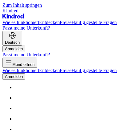
Zum Inhalt springen
Kindred
Wie es funktioniert
Entdecken
Preise
Häufig gestellte Fragen
Passt meine Unterkunft?
Deutsch
Anmelden
Passt meine Unterkunft?
Menü öffnen
Wie es funktioniert
Entdecken
Preise
Häufig gestellte Fragen
Anmelden