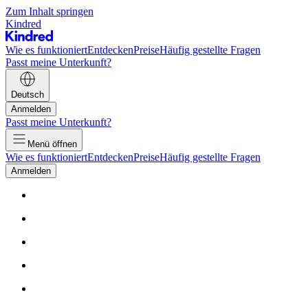
Zum Inhalt springen
Kindred
Wie es funktioniert
Entdecken
Preise
Häufig gestellte Fragen
Passt meine Unterkunft?
Deutsch
Anmelden
Passt meine Unterkunft?
Menü öffnen
Wie es funktioniert
Entdecken
Preise
Häufig gestellte Fragen
Anmelden