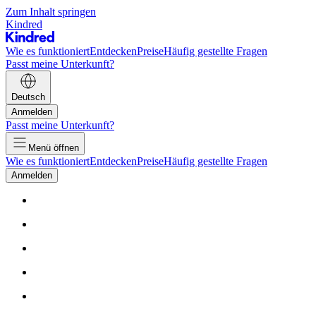
Zum Inhalt springen
Kindred
Wie es funktioniert
Entdecken
Preise
Häufig gestellte Fragen
Passt meine Unterkunft?
Deutsch
Anmelden
Passt meine Unterkunft?
Menü öffnen
Wie es funktioniert
Entdecken
Preise
Häufig gestellte Fragen
Anmelden