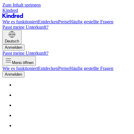
Zum Inhalt springen
Kindred
Wie es funktioniert
Entdecken
Preise
Häufig gestellte Fragen
Passt meine Unterkunft?
Deutsch
Anmelden
Passt meine Unterkunft?
Menü öffnen
Wie es funktioniert
Entdecken
Preise
Häufig gestellte Fragen
Anmelden