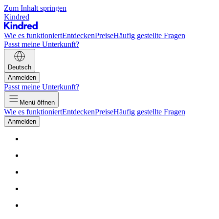
Zum Inhalt springen
Kindred
Wie es funktioniert
Entdecken
Preise
Häufig gestellte Fragen
Passt meine Unterkunft?
Deutsch
Anmelden
Passt meine Unterkunft?
Menü öffnen
Wie es funktioniert
Entdecken
Preise
Häufig gestellte Fragen
Anmelden