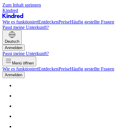
Zum Inhalt springen
Kindred
Wie es funktioniert
Entdecken
Preise
Häufig gestellte Fragen
Passt meine Unterkunft?
Deutsch
Anmelden
Passt meine Unterkunft?
Menü öffnen
Wie es funktioniert
Entdecken
Preise
Häufig gestellte Fragen
Anmelden