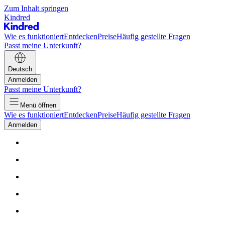
Zum Inhalt springen
Kindred
Wie es funktioniert
Entdecken
Preise
Häufig gestellte Fragen
Passt meine Unterkunft?
Deutsch
Anmelden
Passt meine Unterkunft?
Menü öffnen
Wie es funktioniert
Entdecken
Preise
Häufig gestellte Fragen
Anmelden