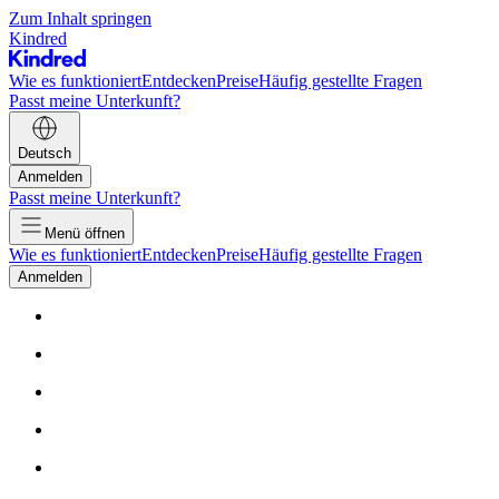
Zum Inhalt springen
Kindred
Wie es funktioniert
Entdecken
Preise
Häufig gestellte Fragen
Passt meine Unterkunft?
Deutsch
Anmelden
Passt meine Unterkunft?
Menü öffnen
Wie es funktioniert
Entdecken
Preise
Häufig gestellte Fragen
Anmelden